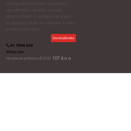
omogočili nemoteno in prijetno
uporabniško izkušnjo na naši
spletni strani. Z nadaljno uporabo
te spletne strani se strinjate z našo
politiko piškotkov.
Dovoli piškotke
01 7096 390
Pišite nam
107 d.o.o.
Vse pravice pridržane © 2026