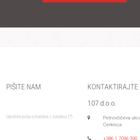
PIŠITE NAM
KONTAKTIRAJTE
107 d.o.o.
Izpolnite polja označena z zvezdico (*).
Petrovčičeva ulic
Cerknica
+386 1 7096 390