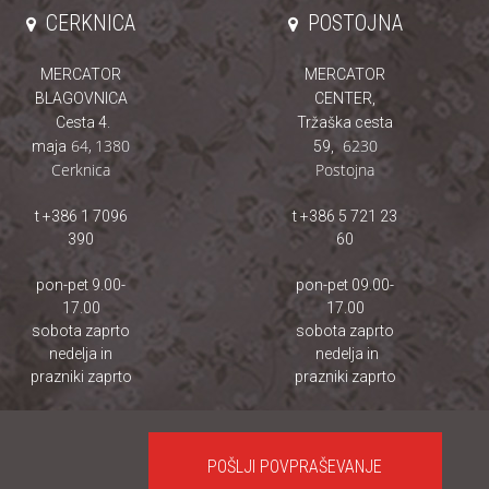
CERKNICA
POSTOJNA
MERCATOR
MERCATOR
BLAGOVNICA
CENTER,
Cesta 4.
Tržaška cesta
64
,
1380
6230
maja
59,
Cerknica
Postojna
t +386 1 7096
t +386 5 721 23
390
60
pon-pet 9.00-
pon-pet 09.00-
17.00
17.00
sobota zaprto
sobota zaprto
nedelja in
nedelja in
prazniki zaprto
prazniki zaprto
POŠLJI POVPRAŠEVANJE