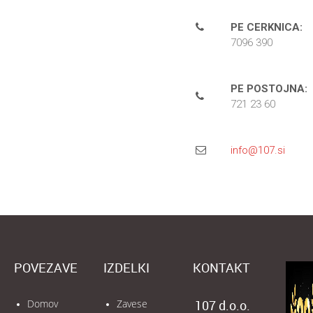
PE CERKNICA:
7096 390
PE POSTOJNA:
721 23 60
info@107.si
POVEZAVE
IZDELKI
KONTAKT
Domov
Zavese
107 d.o.o.