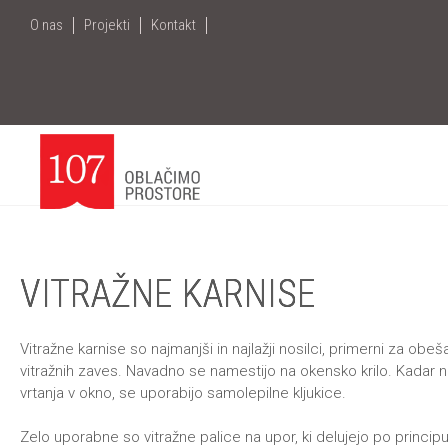
+386
1
O nas
Projekti
Kontakt
7096 390
|
info@107.si
|
Me
VITRAŽNE KARNISE
Vitražne karnise so najmanjši in najlažji nosilci, primerni za obeš
vitražnih zaves. Navadno se namestijo na okensko krilo. Kadar n
vrtanja v okno, se uporabijo samolepilne kljukice.
Zelo uporabne so vitražne palice na upor, ki delujejo po principu