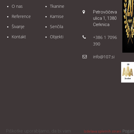
O nas
Tkanine
Petrovčičeva
Reference
Karnise
ulica 1, 1380
Cerknica
Šivanje
Senčila
Kontakt
Objekti
+386 1 7096
390
info@107.si
Poga
Piškotke uporabljamo, da bi vam
Izdelava spletnih strani