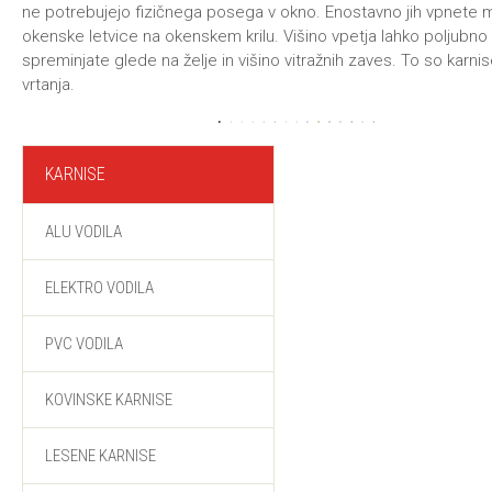
ne potrebujejo fizičnega posega v okno. Enostavno jih vpnete
okenske letvice na okenskem krilu. Višino vpetja lahko poljubno
spreminjate glede na želje in višino vitražnih zaves. To so karni
vrtanja.
KARNISE
ALU VODILA
ELEKTRO VODILA
PVC VODILA
KOVINSKE KARNISE
LESENE KARNISE