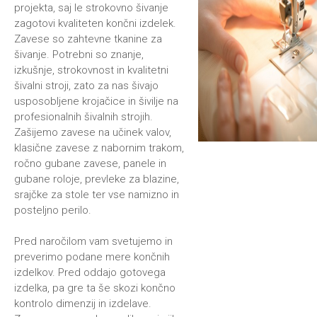
projekta, saj le strokovno šivanje
zagotovi kvaliteten končni izdelek.
Zavese so zahtevne tkanine za
šivanje. Potrebni so znanje,
izkušnje, strokovnost in kvalitetni
šivalni stroji, zato za nas šivajo
usposobljene krojačice in šivilje na
profesionalnih šivalnih strojih.
Zašijemo zavese na učinek valov,
klasične zavese z nabornim trakom,
ročno gubane zavese, panele in
gubane roloje, prevleke za blazine,
srajčke za stole ter vse namizno in
posteljno perilo.
Pred naročilom vam svetujemo in
preverimo podane mere končnih
izdelkov. Pred oddajo gotovega
izdelka, pa gre ta še skozi končno
kontrolo dimenzij in izdelave.