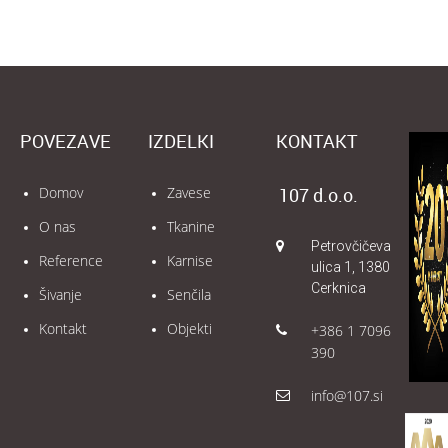
POVEZAVE
IZDELKI
KONTAKT
Domov
Zavese
107 d.o.o.
O nas
Tkanine
Petrovčičeva
Reference
Karnise
ulica 1, 1380
Cerknica
Šivanje
Senčila
Kontakt
Objekti
+386 1 7096
390
info@107.si