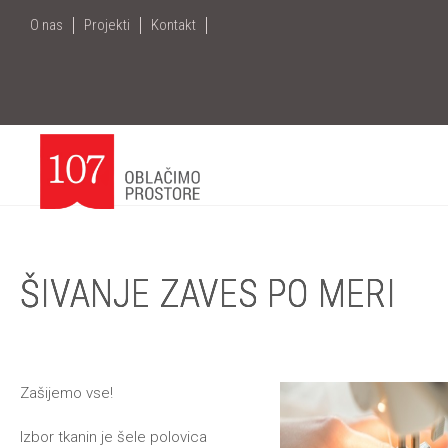
+386
1
O nas
Projekti
Kontakt
7096 390
|
info@107.si
|
Me
ŠIVANJE ZAVES PO MERI
Zašijemo vse!
Izbor tkanin je šele polovica