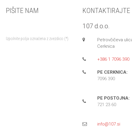
PIŠITE NAM
KONTAKTIRAJTE
107 d.o.o.
Izpolnite polja označena z zvezdico (*).
Petrovčičeva ulic
Cerknica
+386 1 7096 390
PE CERKNICA:
7096 390
PE POSTOJNA:
721 23 60
info@107.si