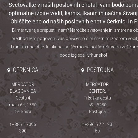
Svetovalke v naših poslovnih enotah vam bodo pom
optimalne izbire vodil, karnis, tkanin in načina šivan
Obiščite eno od naših poslovnih enot v Cerknici in P
Bi meritve raje prepustili nam? Naročite svetovanje
in izmere na ob
predhodnem pogovoru vas obiščemo s primernim izborom vodil, 
tkanin ter na objektu skupaj poiščemo najboljše rešitve za vaše pr
bodo izgledali vrhunsko!
CERKNICA
POSTOJNA
MERCATOR
MERCATOR
BLAGOVNICA
CENTER,
Cesta 4.
Tržaška cesta
64
,
1380
6230
maja
59,
Cerknica
Postojna
t +386 1 7096
t +386 5 721 23
390
60