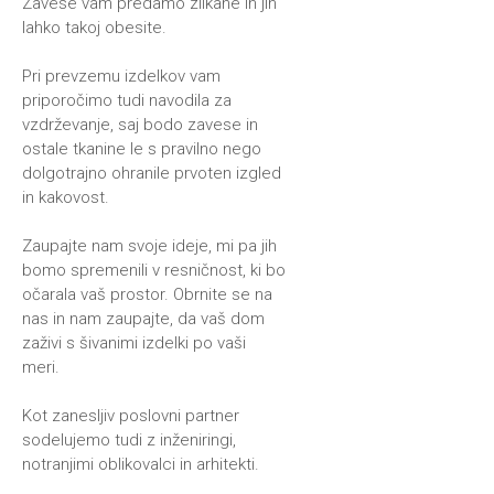
Zavese vam predamo zlikane in jih
lahko takoj obesite.
Pri prevzemu izdelkov vam
priporočimo tudi navodila za
vzdrževanje, saj bodo zavese in
ostale tkanine le s pravilno nego
dolgotrajno ohranile prvoten izgled
in kakovost.
Zaupajte nam svoje ideje, mi pa jih
bomo spremenili v resničnost, ki bo
očarala vaš prostor. Obrnite se na
nas in nam zaupajte, da vaš dom
zaživi s šivanimi izdelki po vaši
meri.
Kot zanesljiv poslovni partner
sodelujemo tudi z inženiringi,
notranjimi oblikovalci in arhitekti.