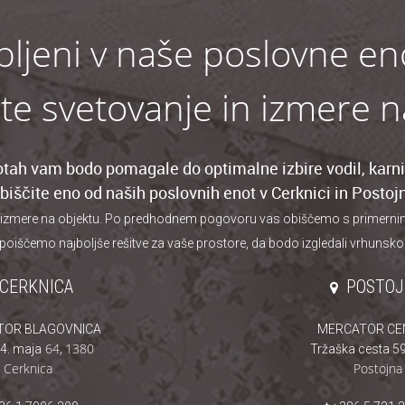
bljeni v naše poslovne en
ite svetovanje in izmere 
tah vam bodo pomagale do optimalne izbire vodil, karnis
biščite eno od naših poslovnih enot v Cerknici in Postojn
 izmere na objektu. Po predhodnem pogovoru vas obiščemo s primernim iz
poiščemo najboljše rešitve za vaše prostore, da bodo izgledali vrhunsko
CERKNICA
POSTO
TOR BLAGOVNICA
MERCATOR CE
64
,
1380
4. maja
Tržaška cesta 59
Cerknica
Postojna