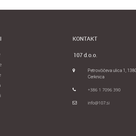
I
KONTAKT
e
107 d.o.o.
e
Petrovčičeva ulica 1, 138
e
Cerknica
a
+386 1 7096 390
i
info@107.si