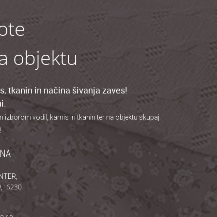
ote
na objektu
, tkanin in načina šivanja zaves!
i.
borom vodil, karnis in tkanin ter na objektu skupaj
!
JNA
NTER,
6230
,