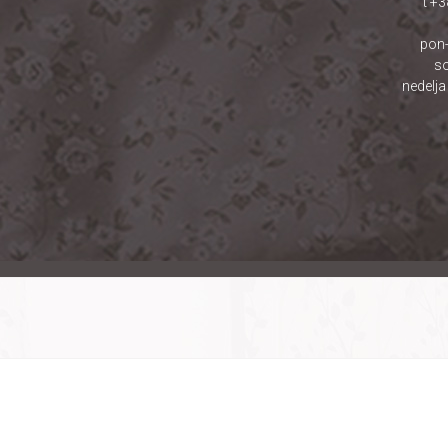
t +
pon-
so
nedelja