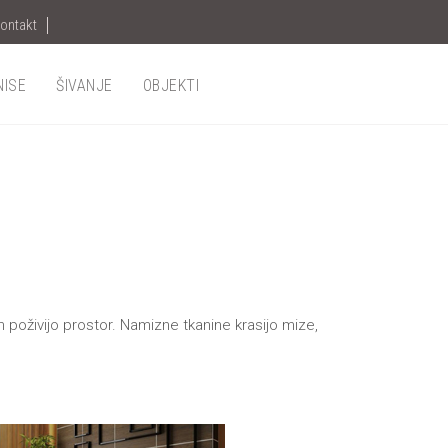
ontakt
NISE
ŠIVANJE
OBJEKTI
poživijo prostor. Namizne tkanine krasijo mize,