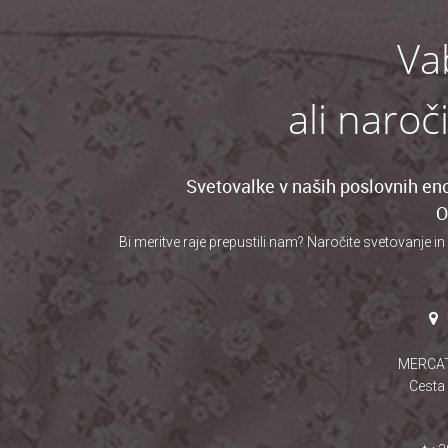
Va
ali naroč
Svetovalke v naših poslovnih eno
O
Bi meritve raje prepustili nam? Naročite svetovanje
in
MERCA
Cesta 