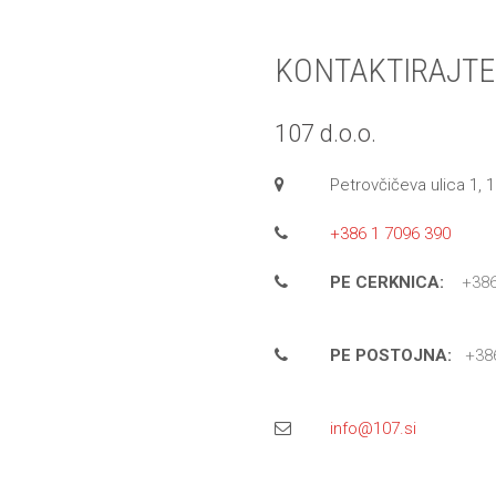
KONTAKTIRAJTE
107 d.o.o.
Petrovčičeva ulica 1, 
+386 1 7096 390
PE CERKNICA:
+386
PE POSTOJNA:
+38
info@107.si