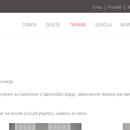
O nas
Projekti
K
DOMOV
ZAVESE
TKANINE
SENČILA
KAR
bivanja.
iture so oblečene v tapetniško blago, dekorativne tkanine pa nam 
o…
r se boste počutili prijetno, udobno in varno.