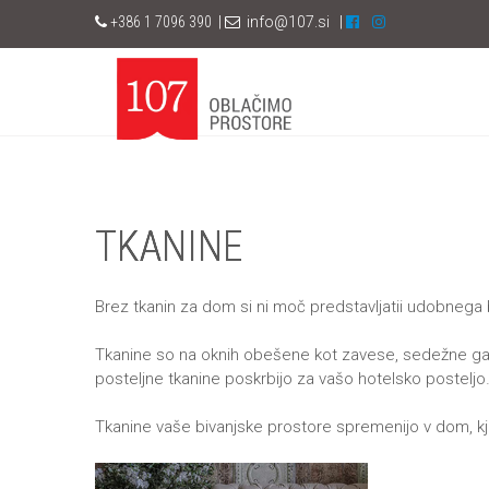
+386
1 7096 390
|
info@107.si
|
TKANINE
Brez tkanin za dom si ni moč predstavljatii udobnega 
Tkanine so na oknih obešene kot zavese, sedežne garn
posteljne tkanine poskrbijo za vašo hotelsko postelj
Tkanine vaše bivanjske prostore spremenijo v dom, kje