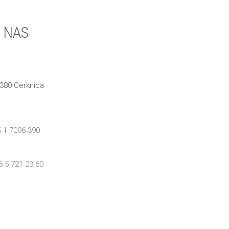
 NAS
1380 Cerknica
 1 7096 390
6 5 721 23 60