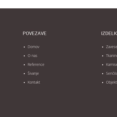
POVEZAVE
IZDELK
Domov
Zaves
O nas
Tkanin
Reference
Karnis
Šivanje
Senčil
Kontakt
Objekt