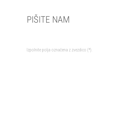
PIŠITE NAM
Izpolnite polja označena z zvezdico (*).