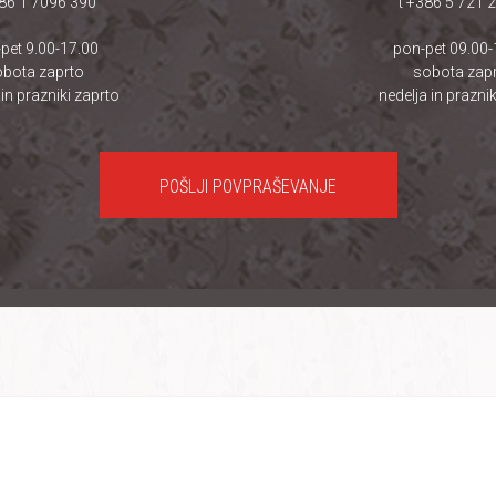
386 1 7096 390
t +386 5 721 
pet 9.00-17.00
pon-pet 09.00-
bota zaprto
sobota zap
 in prazniki zaprto
nedelja in praznik
POŠLJI POVPRAŠEVANJE