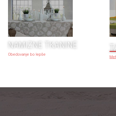
NAMIZNE TKANINE
T
Obedovanje bo lepše
Meh