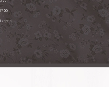
23 60
17.00
rto
i zaprto