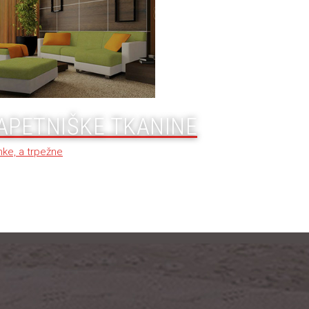
APETNIŠKE TKANINE
ke, a trpežne