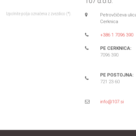
107 d.o.o.
Izpolnite polja označena z zvezdico (*).
Petrovčičeva ulic
Cerknica
+386 1 7096 390
PE CERKNICA:
7096 390
PE POSTOJNA:
721 23 60
info@107.si