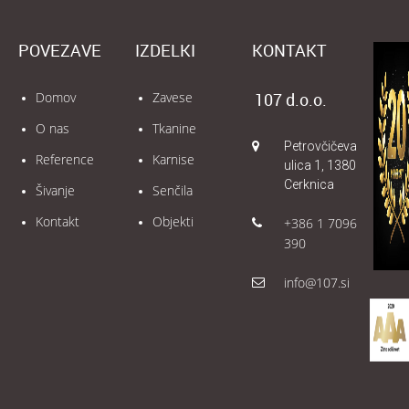
POVEZAVE
IZDELKI
KONTAKT
Domov
Zavese
107 d.o.o.
O nas
Tkanine
Petrovčičeva
Reference
Karnise
ulica 1, 1380
Cerknica
Šivanje
Senčila
Kontakt
Objekti
+386 1 7096
390
info@107.si