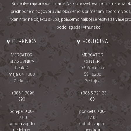
Bi meritve raje prepustili nam? Naročite svetovanje
in izmere na ob
predhodnem pogovoru vas obiščemo s primernim izborom vodil, 
tkanin ter na objektu skupaj poiščemo najboljše rešitve za vaše pr
bodo izgledali vrhunsko!
CERKNICA
POSTOJNA
MERCATOR
MERCATOR
BLAGOVNICA
CENTER,
Cesta 4.
Tržaška cesta
64
,
1380
6230
maja
59,
Cerknica
Postojna
t +386 1 7096
t +386 5 721 23
390
60
pon-pet 9.00-
pon-pet 09.00-
17.00
17.00
sobota zaprto
sobota zaprto
nedelja in
nedelja in