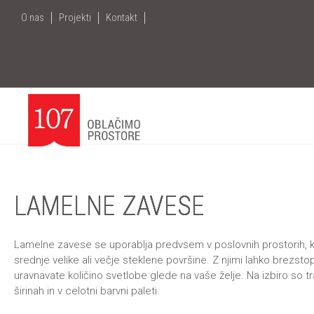
+386
1
O nas
Projekti
Kontakt
7096 390
|
info@107.si
|
Me
LAMELNE ZAVESE
Lamelne zavese se uporablja predvsem v poslovnih prostorih, k
srednje velike ali večje steklene površine. Z njimi lahko brezst
uravnavate količino svetlobe glede na vaše želje. Na izbiro so tr
širinah in v celotni barvni paleti.