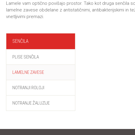
Lamele vam optično povišajo prostor. Tako kot druga senčila so
lamelne zavese obdelane z antistatičnimi, antibakterijskimi in t
vnetljivimi premazi.
SENČILA
PLISE SENČILA
LAMELNE ZAVESE
NOTRANJI ROLOJI
NOTRANJE ŽALUZIJE